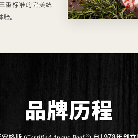
三重标准的完美统
体验。
品牌历程
证安格斯
自1978年创
®
(
Certified Angus Beef
)