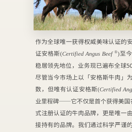
作为全球唯一获得权威美味认证的
证安格斯
至今
®
(
Certified Angus Beef
)
稳居领先地位，业务现已遍布全球5
尽管当今市场上以「安格斯牛肉」
数，但唯有认证安格斯
(
Certified An
业里程碑──它不仅是首个获得美国农
式注册认证的牛肉品牌，更是唯一
接持有的品牌。我们通过科学严谨