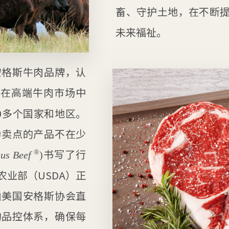
畜、守护土地，在不断
未来福祉。
安格斯牛肉品牌，认
在高端牛肉市场中
0多个国家和地区。
为卖点的产品不在少
书写了行
®
gus Beef
)
业部（USDA）正
由美国安格斯协会直
的品控体系，确保每