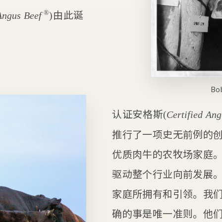
由此诞
®
Angus Beef
)
Bo
认证安格斯
(
Certified Ang
推行了一项史无前例的
优质肉牛的农牧场家庭
驱动整个行业向前发展
家庭所拥有和引领。我
确的事是唯一准则。他