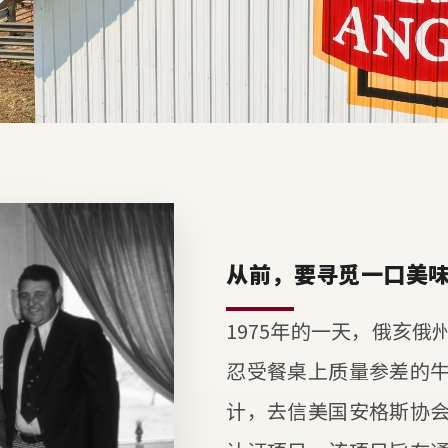
从前，要寻觅一口美
1975年的一天，俄亥
忍受餐桌上质量参差的
计，去信美国安格斯协