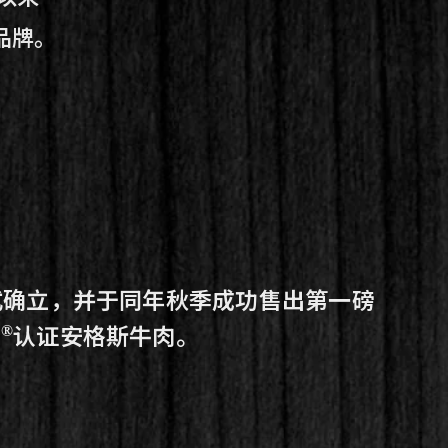
品牌。
式确立，并于同年秋季成功售出第一磅
认证安格斯牛肉。
®