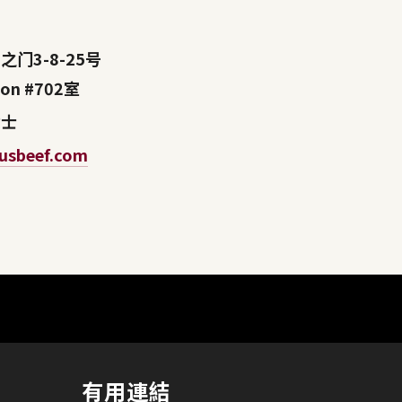
门3-8-25号
omon #702室
女士
gusbeef.com
有用連結