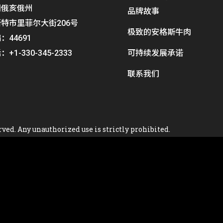
国俄亥俄州
品牌故事
特市里菲尔大街206号
极致的安格斯牛肉
：44691
+1-330-345-2333
可持续发展承诺
联系我们
rved. Any unauthorized use is strictly prohibited.