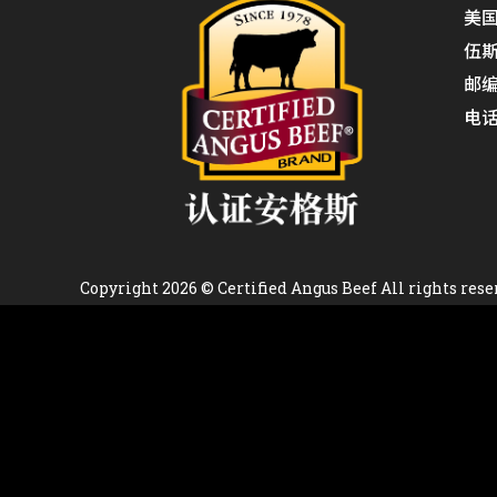
美
伍斯
邮编
电话：
Copyright 2026 © Certified Angus Beef All rights rese